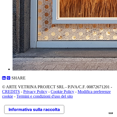
SHARE
© ARTE VETRINA PROJECT SRL - P.IVA/C.F. 00872671201 -
CREDITS
-
Privacy Policy
-
Cookie Policy
-
Modifica preferenze
cookie
-
Termini e condizioni d'uso del sito
Informativa sulla raccolta